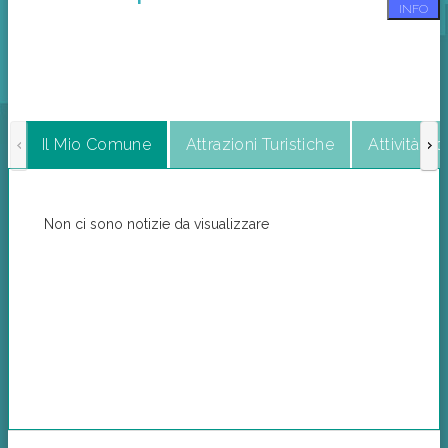
INFO
Il Mio Comune
Attrazioni Turistiche
Attività C
Non ci sono notizie da visualizzare