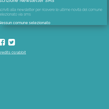
Iscrizione Newsletter SMS
scriviti alla newsletter per ricevere le ultime novità del comune
elezionato via sms
Nessun comune selezionato
credits 01rabbit