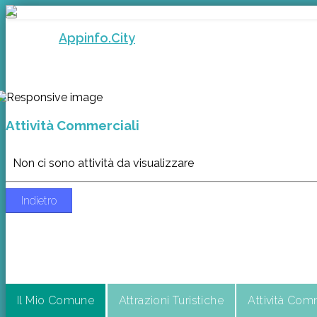
Toggle
navigation
Appinfo.City
Attività Commerciali
Non ci sono attività da visualizzare
Indietro
Il Mio Comune
Attrazioni Turistiche
Attività Com