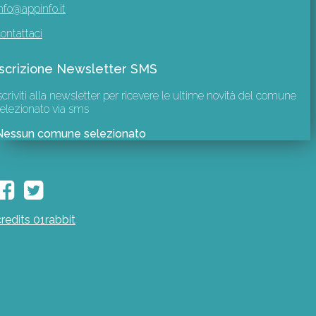
nfo@appinfo.it
ontattaci
Iscrizione Newsletter SMS
scriviti alla newsletter per ricevere le ultime novità del comune
elezionato via sms
Nessun comune selezionato
credits 01rabbit