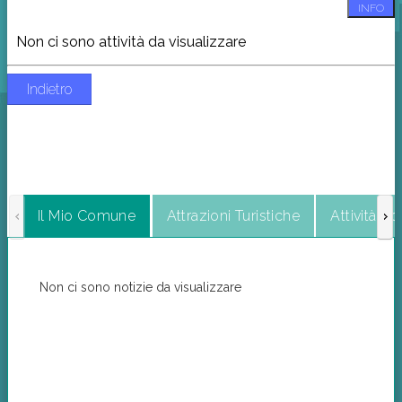
INFO
Non ci sono attività da visualizzare
Indietro
Il Mio Comune
Attrazioni Turistiche
Attività C
Non ci sono notizie da visualizzare