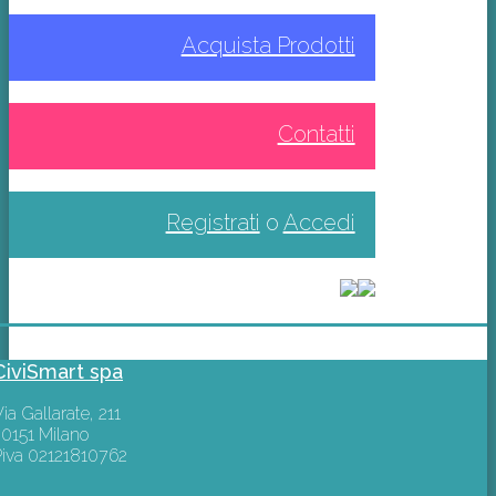
Acquista Prodotti
Contatti
Registrati
o
Accedi
CiviSmart spa
ia Gallarate, 211
20151 Milano
Piva 02121810762