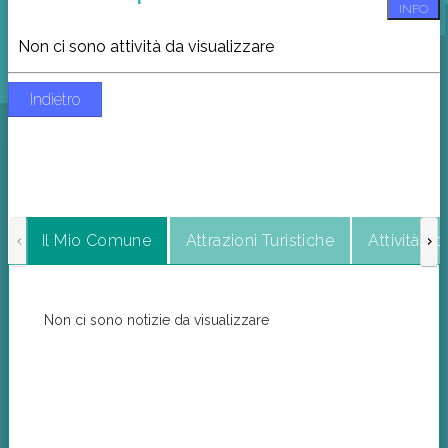
INFO
Non ci sono attività da visualizzare
Indietro
Il Mio Comune
Attrazioni Turistiche
Attività C
Non ci sono notizie da visualizzare