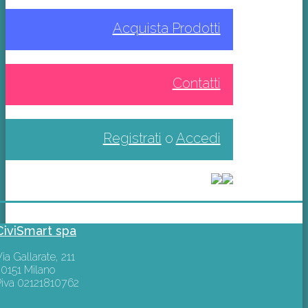
Acquista Prodotti
Contatti
Registrati
o
Accedi
CiviSmart spa
ia Gallarate, 211
20151 Milano
Piva 02121810762