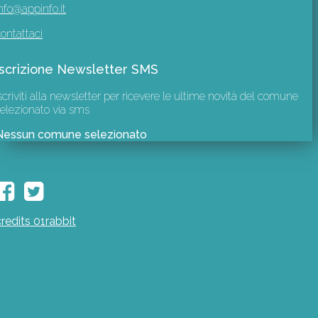
nfo@appinfo.it
ontattaci
Iscrizione Newsletter SMS
scriviti alla newsletter per ricevere le ultime novità del comune
elezionato via sms
Nessun comune selezionato
credits 01rabbit