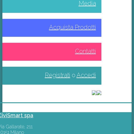
Media
Acquista Prodotti
Contatti
Registrati
o
Accedi
CiviSmart spa
ia Gallarate, 211
20151 Milano