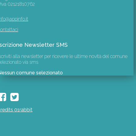
Piva 02121810762
nfo@appinfo.it
ontattaci
Iscrizione Newsletter SMS
scriviti alla newsletter per ricevere le ultime novità del comune
elezionato via sms
Nessun comune selezionato
credits 01rabbit