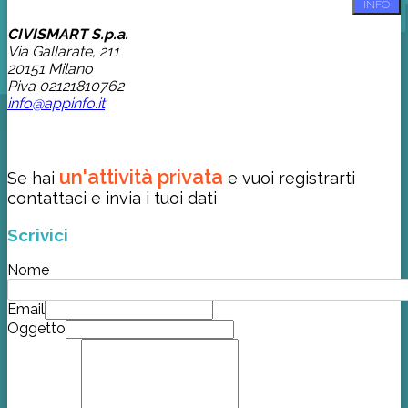
INFO
CIVISMART S.p.a.
Via Gallarate, 211
20151 Milano
Piva 02121810762
info@appinfo.it
un'attività privata
Se hai
e vuoi registrarti
contattaci e invia i tuoi dati
Scrivici
Nome
Email
Oggetto